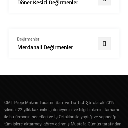
Döner Kesici Değirmenler
Değirmenler
Merdanali Değirmenler
GMT Proje Makine Tasarım San. ve Tic. Ltd. Şti. olarak 2019
yılında, 22 yıllık kazanılmış deneyimini ve bilgi birikimini tamamı
ile bu firmanın hedefleri ve İş Ortakları ile yaptığı ve yapacağı
tüm işlere aktarmayı görev edinmiş Mustafa Gümüş tarafından