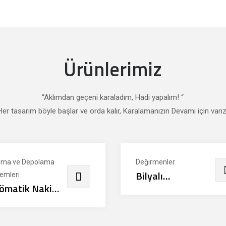
Ürünlerimiz
“Aklımdan geçeni karaladım, Hadi yapalım! “
Her tasarım böyle başlar ve orda kalır, Karalamanızın Devamı için varız
ıma ve Depolama
Değirmenler
Bilyalı
temleri
ömatik Nakil
Değirmenler
stemleri