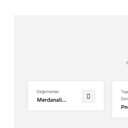
Değirmenler
Taş
Merdanali
Sis
Pn
Değirmenler
Si