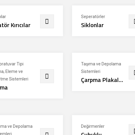
ılar
Seperatörler
atör Kırıcılar
Siklonlar
oratuvar Tipi
Taşıma ve Depolama
ma, Eleme ve
Sistemleri
Çarpma Plakalı
tme Sistemleri
rma
Kantarlar
ıma ve Depolama
Değirmenler
Çubuklu
temleri