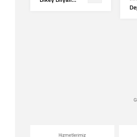
De
Değirmenler
Sil
G
Hizmetlerimiz