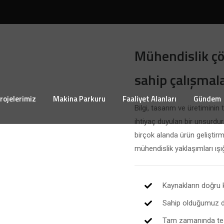
Mühendislik çöz
sahip çalışmal
rojelerimiz
Makina Parkuru
Faaliyet Alanları
Gündem
Bilgi, tasarım ve üretimini
ihtiyaç duyulan bir unsurdur
birçok alanda ürün geliştir
mühendislik yaklaşımları ışı
Kaynakların doğru ku
Sahip olduğumuz de
Tam zamanında tesli