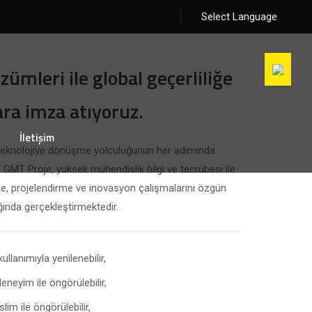
Select Language
ümleri ile global geçerliliğe
ara imza atıyoruz.
İletişim
n teknolojiye dönüşme yolculuğunun her adımında
. GMT Proje, yüksek mühendislik bilgi ve tecrübesi ile
me, projelendirme ve inovasyon çalışmalarını özgün
ğında gerçekleştirmektedir.
llanımıyla yenilenebilir,
neyim ile öngörülebilir,
m ile öngörülebilir,