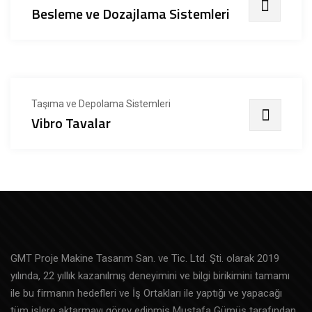
Besleme ve Dozajlama Sistemleri
Taşıma ve Depolama Sistemleri
Vibro Tavalar
GMT Proje Makine Tasarım San. ve Tic. Ltd. Şti. olarak 2019
yılında, 22 yıllık kazanılmış deneyimini ve bilgi birikimini tamamı
ile bu firmanın hedefleri ve İş Ortakları ile yaptığı ve yapacağı
tüm işlere aktarmayı görev edinmiş Mustafa Gümüş tarafından